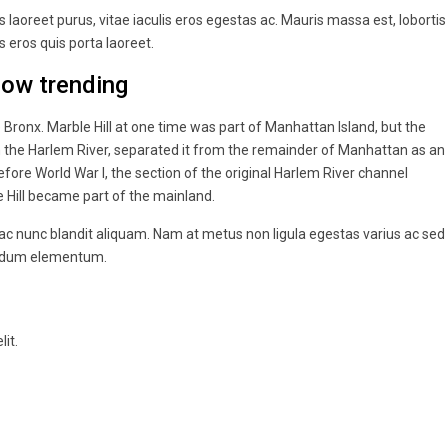
laoreet purus, vitae iaculis eros egestas ac. Mauris massa est, lobortis
 eros quis porta laoreet.
now trending
ronx. Marble Hill at one time was part of Manhattan Island, but the
n the Harlem River, separated it from the remainder of Manhattan as an
ore World War I, the section of the original Harlem River channel
e Hill became part of the mainland.
 ac nunc blandit aliquam. Nam at metus non ligula egestas varius ac sed
endum elementum.
it.