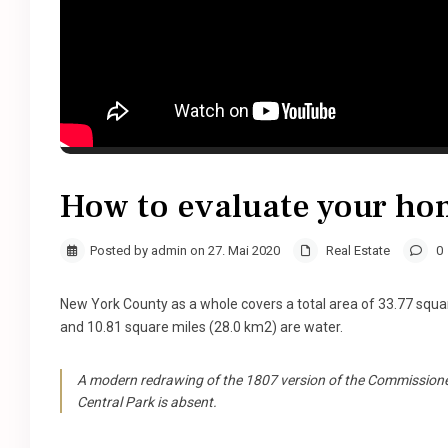
How to evaluate your h
Posted by admin on 27. Mai 2020
Real Estate
0
New York County as a whole covers a total area of 33.77 squa
and 10.81 square miles (28.0 km2) are water.
A modern redrawing of the 1807 version of the Commissioner
Central Park is absent.