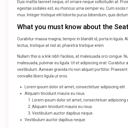
Duis mattis laoreet neque, et ornare neque sollicitudin at. Pr
egestas sodales est, eu rhoncus urna semper eu. Cum sociis n
mus. Integer tristique elit lobortis purus bibendum, quis dict
What you must know about the Seat
Curabitur massa magna, tempor in blandit id, porta in ligula. A
lectus, tristique at nisl at, pharetra tristique enim.
Nullam this is a link nibh facilisis, at malesuada orci congue. N
malesuada, pulvinar eu ligula. Ut et adipiscing erat. Curabitu
vestibulum. Aenean gravida mi non aliquet porttitor. Praesent
convallis libero ligula ut eros.
Lorem ipsum dolor sit amet, consectetuer adipiscing elit.
Aliquam tincidunt mauris eu risus.
Lorem ipsum dolor sit amet, consectetuer adipiscing el
Aliquam tincidunt mauris eu risus.
Vestibulum auctor dapibus neque.
Vestibulum auctor dapibus neque.