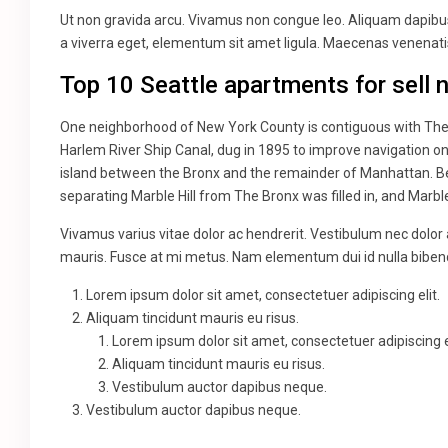
Ut non gravida arcu. Vivamus non congue leo. Aliquam dapibus 
a viverra eget, elementum sit amet ligula. Maecenas venenatis
Top 10 Seattle apartments for sell 
One neighborhood of New York County is contiguous with The B
Harlem River Ship Canal, dug in 1895 to improve navigation o
island between the Bronx and the remainder of Manhattan. Bef
separating Marble Hill from The Bronx was filled in, and Marbl
Vivamus varius vitae dolor ac hendrerit. Vestibulum nec dolor
mauris. Fusce at mi metus. Nam elementum dui id nulla bib
Lorem ipsum dolor sit amet, consectetuer adipiscing elit.
Aliquam tincidunt mauris eu risus.
Lorem ipsum dolor sit amet, consectetuer adipiscing el
Aliquam tincidunt mauris eu risus.
Vestibulum auctor dapibus neque.
Vestibulum auctor dapibus neque.