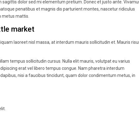
oin sagittis dolor sed mi elementum pretium. Donec et justo ante. Vivamu
atoque penatibus et magnis dis parturient montes, nascetur ridiculus
um metus mattis.
tle market
liquam laoreet nisl massa, at interdum mauris sollicitudin et. Mauris risu
ullam tempus sollicitudin cursus. Nulla elit mauris, volutpat eu varius
r adipiscing erat vel libero tempus congue. Nam pharetra interdum
 dapibus, nisi a faucibus tincidunt, quam dolor condimentum metus, in
it.