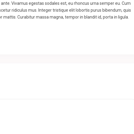
to ante. Vivamus egestas sodales est, eu rhoncus urna semper eu. Cum
etur ridiculus mus. Integer tristique elit lobortis purus bibendum, quis
r mattis. Curabitur massa magna, tempor in blandit id, porta in ligula.