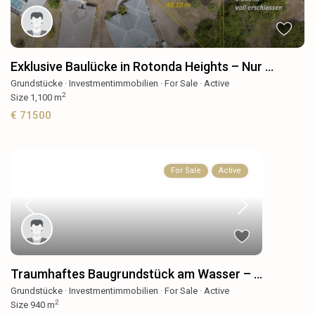
Exklusive Baulücke in Rotonda Heights – Nur ...
Grundstücke
·
Investmentimmobilien
·
For Sale
·
Active
2
Size
1,100 m
€ 71500
For Sale
Active
Traumhaftes Baugrundstück am Wasser – ...
Grundstücke
·
Investmentimmobilien
·
For Sale
·
Active
2
Size
940 m