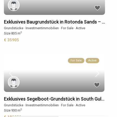
Exklusives Baugrundstück in Rotonda Sands – ...
Grundstücke
·
Investmentimmobilien
·
For Sale
·
Active
2
Size
835 m
€ 35905
For Sale
Active
Exklusives Segelboot-Grundstück in South Gul...
Grundstücke
·
Investmentimmobilien
·
For Sale
·
Active
2
Size
930 m