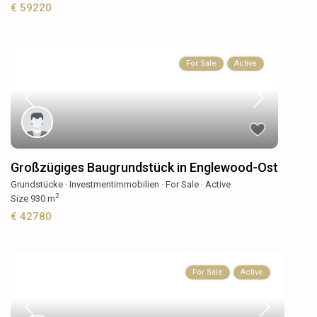
€ 59220
For Sale
Active
Großzügiges Baugrundstück in Englewood-Ost
Grundstücke
·
Investmentimmobilien
·
For Sale
·
Active
2
Size
930 m
€ 42780
For Sale
Active