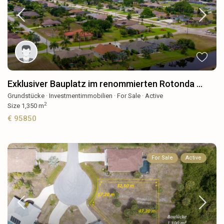
Exklusiver Bauplatz im renommierten Rotonda ...
Grundstücke
·
Investmentimmobilien
·
For Sale
·
Active
2
Size
1,350 m
€ 95850
For Sale
Active