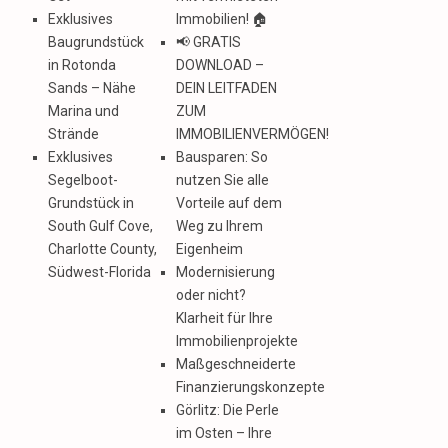
Exklusives
Immobilien! 🏠
Baugrundstück
📢 GRATIS
in Rotonda
DOWNLOAD –
Sands – Nähe
DEIN LEITFADEN
Marina und
ZUM
Strände
IMMOBILIENVERMÖGEN!
Exklusives
Bausparen: So
Segelboot-
nutzen Sie alle
Grundstück in
Vorteile auf dem
South Gulf Cove,
Weg zu Ihrem
Charlotte County,
Eigenheim
Südwest-Florida
Modernisierung
oder nicht?
Klarheit für Ihre
Immobilienprojekte
Maßgeschneiderte
Finanzierungskonzepte
Görlitz: Die Perle
im Osten – Ihre