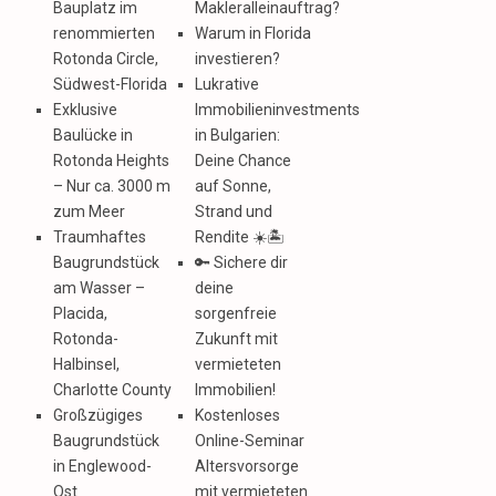
Bauplatz im
Makleralleinauftrag?
renommierten
Warum in Florida
Rotonda Circle,
investieren?
Südwest-Florida
Lukrative
Exklusive
Immobilieninvestments
Baulücke in
in Bulgarien:
Rotonda Heights
Deine Chance
– Nur ca. 3000 m
auf Sonne,
zum Meer
Strand und
Traumhaftes
Rendite ☀️🏝️
Baugrundstück
🔑 Sichere dir
am Wasser –
deine
Placida,
sorgenfreie
Rotonda-
Zukunft mit
Halbinsel,
vermieteten
Charlotte County
Immobilien!
Großzügiges
Kostenloses
Baugrundstück
Online-Seminar
in Englewood-
Altersvorsorge
Ost
mit vermieteten