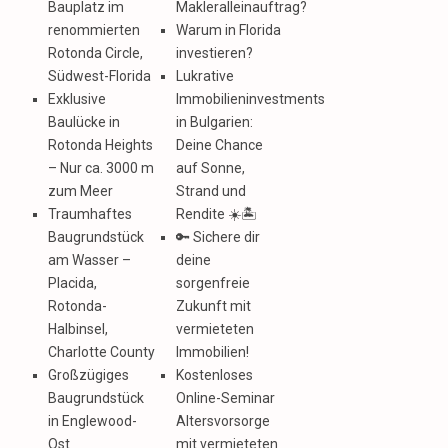
Bauplatz im
Makleralleinauftrag?
renommierten
Warum in Florida
Rotonda Circle,
investieren?
Südwest-Florida
Lukrative
Exklusive
Immobilieninvestments
Baulücke in
in Bulgarien:
Rotonda Heights
Deine Chance
– Nur ca. 3000 m
auf Sonne,
zum Meer
Strand und
Traumhaftes
Rendite ☀️🏝️
Baugrundstück
🔑 Sichere dir
am Wasser –
deine
Placida,
sorgenfreie
Rotonda-
Zukunft mit
Halbinsel,
vermieteten
Charlotte County
Immobilien!
Großzügiges
Kostenloses
Baugrundstück
Online-Seminar
in Englewood-
Altersvorsorge
Ost
mit vermieteten