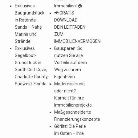
Exklusives
Immobilien! 🏠
Baugrundstück
📢 GRATIS
in Rotonda
DOWNLOAD –
Sands – Nähe
DEIN LEITFADEN
Marina und
ZUM
Strände
IMMOBILIENVERMÖGEN!
Exklusives
Bausparen: So
Segelboot-
nutzen Sie alle
Grundstück in
Vorteile auf dem
South Gulf Cove,
Weg zu Ihrem
Charlotte County,
Eigenheim
Südwest-Florida
Modernisierung
oder nicht?
Klarheit für Ihre
Immobilienprojekte
Maßgeschneiderte
Finanzierungskonzepte
Görlitz: Die Perle
im Osten – Ihre