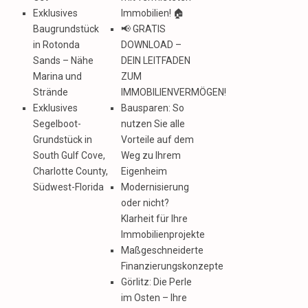
Exklusives
Immobilien! 🏠
Baugrundstück
📢 GRATIS
in Rotonda
DOWNLOAD –
Sands – Nähe
DEIN LEITFADEN
Marina und
ZUM
Strände
IMMOBILIENVERMÖGEN!
Exklusives
Bausparen: So
Segelboot-
nutzen Sie alle
Grundstück in
Vorteile auf dem
South Gulf Cove,
Weg zu Ihrem
Charlotte County,
Eigenheim
Südwest-Florida
Modernisierung
oder nicht?
Klarheit für Ihre
Immobilienprojekte
Maßgeschneiderte
Finanzierungskonzepte
Görlitz: Die Perle
im Osten – Ihre