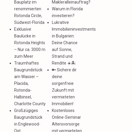
Bauplatz im
Makleralleinauftrag?
renommierten
Warum in Florida
Rotonda Circle,
investieren?
Südwest-Florida
Lukrative
Exklusive
Immobilieninvestments
Baulücke in
in Bulgarien:
Rotonda Heights
Deine Chance
– Nur ca. 3000 m
auf Sonne,
zum Meer
Strand und
Traumhaftes
Rendite ☀️🏝️
Baugrundstück
🔑 Sichere dir
am Wasser –
deine
Placida,
sorgenfreie
Rotonda-
Zukunft mit
Halbinsel,
vermieteten
Charlotte County
Immobilien!
Großzügiges
Kostenloses
Baugrundstück
Online-Seminar
in Englewood-
Altersvorsorge
Ost
mit vermieteten