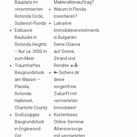
Bauplatz im
Makleralleinauftrag?
renommierten
Warum in Florida
Rotonda Circle,
investieren?
Südwest-Florida
Lukrative
Exklusive
Immobilieninvestments
Baulücke in
in Bulgarien:
Rotonda Heights
Deine Chance
– Nur ca. 3000 m
auf Sonne,
zum Meer
Strand und
Traumhaftes
Rendite ☀️🏝️
Baugrundstück
🔑 Sichere dir
am Wasser –
deine
Placida,
sorgenfreie
Rotonda-
Zukunft mit
Halbinsel,
vermieteten
Charlotte County
Immobilien!
Großzügiges
Kostenloses
Baugrundstück
Online-Seminar
in Englewood-
Altersvorsorge
Ost
mit vermieteten