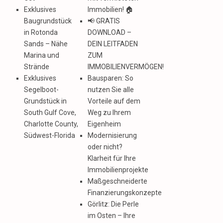
Exklusives
Immobilien! 🏠
Baugrundstück
📢 GRATIS
in Rotonda
DOWNLOAD –
Sands – Nähe
DEIN LEITFADEN
Marina und
ZUM
Strände
IMMOBILIENVERMÖGEN!
Exklusives
Bausparen: So
Segelboot-
nutzen Sie alle
Grundstück in
Vorteile auf dem
South Gulf Cove,
Weg zu Ihrem
Charlotte County,
Eigenheim
Südwest-Florida
Modernisierung
oder nicht?
Klarheit für Ihre
Immobilienprojekte
Maßgeschneiderte
Finanzierungskonzepte
Görlitz: Die Perle
im Osten – Ihre