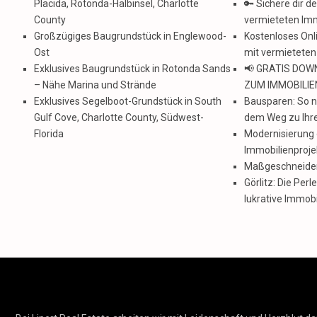
Placida, Rotonda-Halbinsel, Charlotte
🔑 Sichere dir d
County
vermieteten Imm
Großzügiges Baugrundstück in Englewood-
Kostenloses Onl
Ost
mit vermieteten
Exklusives Baugrundstück in Rotonda Sands
📢 GRATIS DOW
– Nähe Marina und Strände
ZUM IMMOBILI
Exklusives Segelboot-Grundstück in South
Bausparen: So nu
Gulf Cove, Charlotte County, Südwest-
dem Weg zu Ihr
Florida
Modernisierung o
Immobilienproje
Maßgeschneider
Görlitz: Die Per
lukrative Immobi