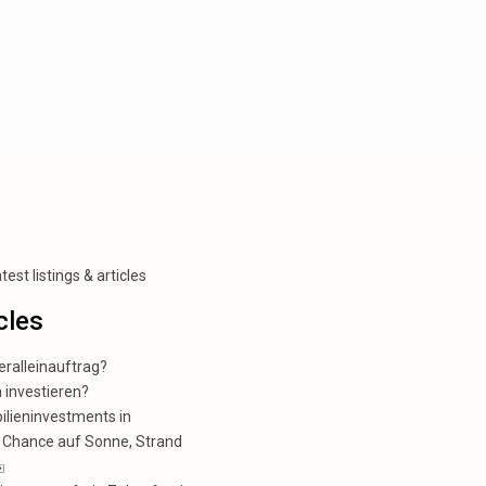
est listings & articles
cles
ralleinauftrag?
 investieren?
ilieninvestments in
e Chance auf Sonne, Strand
️