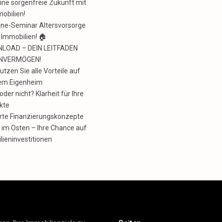
eine sorgenfreie Zukunft mit
obilien!
ine-Seminar Altersvorsorge
 Immobilien! 🏠
NLOAD – DEIN LEITFADEN
ENVERMÖGEN!
tzen Sie alle Vorteile auf
em Eigenheim
der nicht? Klarheit für Ihre
kte
te Finanzierungskonzepte
le im Osten – Ihre Chance auf
lieninvestitionen