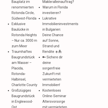
Bauplatz im
Makleralleinauftrag?
renommierten
Warum in Florida
Rotonda Circle,
investieren?
Südwest-Florida
Lukrative
Exklusive
Immobilieninvestments
Baulücke in
in Bulgarien:
Rotonda Heights
Deine Chance
– Nur ca. 3000 m
auf Sonne,
zum Meer
Strand und
Traumhaftes
Rendite ☀️🏝️
Baugrundstück
🔑 Sichere dir
am Wasser –
deine
Placida,
sorgenfreie
Rotonda-
Zukunft mit
Halbinsel,
vermieteten
Charlotte County
Immobilien!
Großzügiges
Kostenloses
Baugrundstück
Online-Seminar
in Englewood-
Altersvorsorge
Ost
mit vermieteten