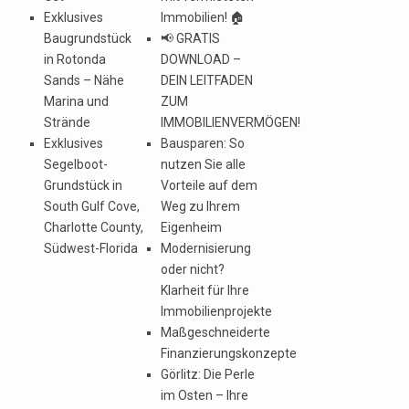
Exklusives
Immobilien! 🏠
Baugrundstück
📢 GRATIS
in Rotonda
DOWNLOAD –
Sands – Nähe
DEIN LEITFADEN
Marina und
ZUM
Strände
IMMOBILIENVERMÖGEN!
Exklusives
Bausparen: So
Segelboot-
nutzen Sie alle
Grundstück in
Vorteile auf dem
South Gulf Cove,
Weg zu Ihrem
Charlotte County,
Eigenheim
Südwest-Florida
Modernisierung
oder nicht?
Klarheit für Ihre
Immobilienprojekte
Maßgeschneiderte
Finanzierungskonzepte
Görlitz: Die Perle
im Osten – Ihre