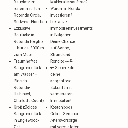
Bauplatz im
Makleralleinauftrag?
renommierten
Warum in Florida
Rotonda Circle,
investieren?
Südwest-Florida
Lukrative
Exklusive
Immobilieninvestments
Baulücke in
in Bulgarien:
Rotonda Heights
Deine Chance
– Nur ca. 3000 m
auf Sonne,
zum Meer
Strand und
Traumhaftes
Rendite ☀️🏝️
Baugrundstück
🔑 Sichere dir
am Wasser –
deine
Placida,
sorgenfreie
Rotonda-
Zukunft mit
Halbinsel,
vermieteten
Charlotte County
Immobilien!
Großzügiges
Kostenloses
Baugrundstück
Online-Seminar
in Englewood-
Altersvorsorge
Ost
mit vermieteten