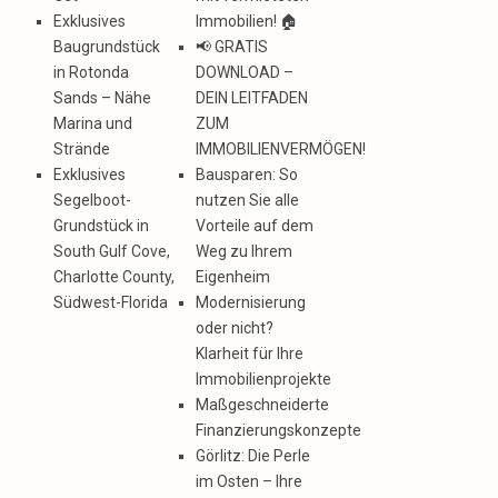
Exklusives
Immobilien! 🏠
Baugrundstück
📢 GRATIS
in Rotonda
DOWNLOAD –
Sands – Nähe
DEIN LEITFADEN
Marina und
ZUM
Strände
IMMOBILIENVERMÖGEN!
Exklusives
Bausparen: So
Segelboot-
nutzen Sie alle
Grundstück in
Vorteile auf dem
South Gulf Cove,
Weg zu Ihrem
Charlotte County,
Eigenheim
Südwest-Florida
Modernisierung
oder nicht?
Klarheit für Ihre
Immobilienprojekte
Maßgeschneiderte
Finanzierungskonzepte
Görlitz: Die Perle
im Osten – Ihre