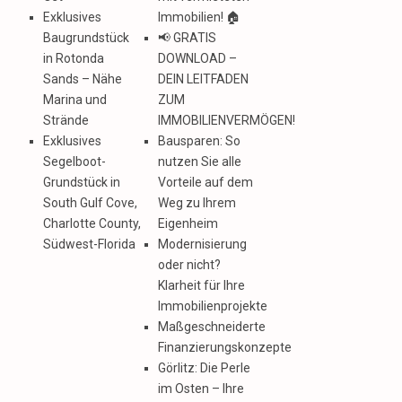
Exklusives
Immobilien! 🏠
Baugrundstück
📢 GRATIS
in Rotonda
DOWNLOAD –
Sands – Nähe
DEIN LEITFADEN
Marina und
ZUM
Strände
IMMOBILIENVERMÖGEN!
Exklusives
Bausparen: So
Segelboot-
nutzen Sie alle
Grundstück in
Vorteile auf dem
South Gulf Cove,
Weg zu Ihrem
Charlotte County,
Eigenheim
Südwest-Florida
Modernisierung
oder nicht?
Klarheit für Ihre
Immobilienprojekte
Maßgeschneiderte
Finanzierungskonzepte
Görlitz: Die Perle
im Osten – Ihre