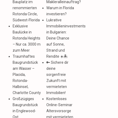
Bauplatz im
Makleralleinauftrag?
renommierten
Warum in Florida
Rotonda Circle,
investieren?
Südwest-Florida
Lukrative
Exklusive
Immobilieninvestments
Baulücke in
in Bulgarien:
Rotonda Heights
Deine Chance
– Nur ca. 3000 m
auf Sonne,
zum Meer
Strand und
Traumhaftes
Rendite ☀️🏝️
Baugrundstück
🔑 Sichere dir
am Wasser –
deine
Placida,
sorgenfreie
Rotonda-
Zukunft mit
Halbinsel,
vermieteten
Charlotte County
Immobilien!
Großzügiges
Kostenloses
Baugrundstück
Online-Seminar
in Englewood-
Altersvorsorge
Ost
mit vermieteten