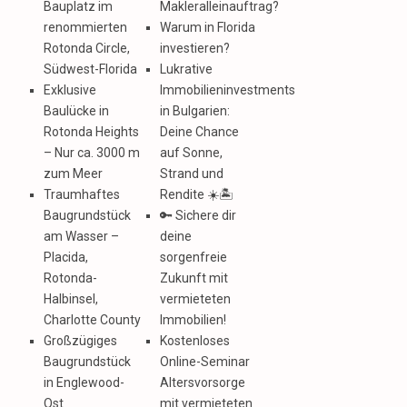
Bauplatz im
Makleralleinauftrag?
renommierten
Warum in Florida
Rotonda Circle,
investieren?
Südwest-Florida
Lukrative
Exklusive
Immobilieninvestments
Baulücke in
in Bulgarien:
Rotonda Heights
Deine Chance
– Nur ca. 3000 m
auf Sonne,
zum Meer
Strand und
Traumhaftes
Rendite ☀️🏝️
Baugrundstück
🔑 Sichere dir
am Wasser –
deine
Placida,
sorgenfreie
Rotonda-
Zukunft mit
Halbinsel,
vermieteten
Charlotte County
Immobilien!
Großzügiges
Kostenloses
Baugrundstück
Online-Seminar
in Englewood-
Altersvorsorge
Ost
mit vermieteten