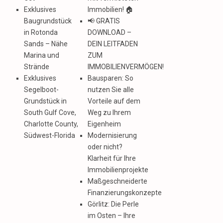
Exklusives
Immobilien! 🏠
Baugrundstück
📢 GRATIS
in Rotonda
DOWNLOAD –
Sands – Nähe
DEIN LEITFADEN
Marina und
ZUM
Strände
IMMOBILIENVERMÖGEN!
Exklusives
Bausparen: So
Segelboot-
nutzen Sie alle
Grundstück in
Vorteile auf dem
South Gulf Cove,
Weg zu Ihrem
Charlotte County,
Eigenheim
Südwest-Florida
Modernisierung
oder nicht?
Klarheit für Ihre
Immobilienprojekte
Maßgeschneiderte
Finanzierungskonzepte
Görlitz: Die Perle
im Osten – Ihre