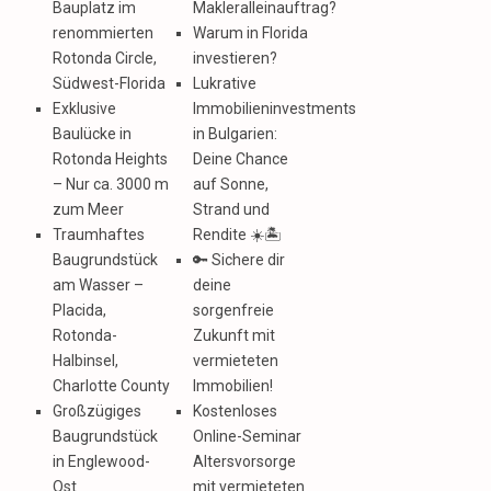
Bauplatz im
Makleralleinauftrag?
renommierten
Warum in Florida
Rotonda Circle,
investieren?
Südwest-Florida
Lukrative
Exklusive
Immobilieninvestments
Baulücke in
in Bulgarien:
Rotonda Heights
Deine Chance
– Nur ca. 3000 m
auf Sonne,
zum Meer
Strand und
Traumhaftes
Rendite ☀️🏝️
Baugrundstück
🔑 Sichere dir
am Wasser –
deine
Placida,
sorgenfreie
Rotonda-
Zukunft mit
Halbinsel,
vermieteten
Charlotte County
Immobilien!
Großzügiges
Kostenloses
Baugrundstück
Online-Seminar
in Englewood-
Altersvorsorge
Ost
mit vermieteten