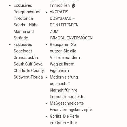
Exklusives
Immobilien! 🏠
Baugrundstück
📢 GRATIS
in Rotonda
DOWNLOAD –
Sands – Nähe
DEIN LEITFADEN
Marina und
ZUM
Strände
IMMOBILIENVERMÖGEN!
Exklusives
Bausparen: So
Segelboot-
nutzen Sie alle
Grundstück in
Vorteile auf dem
South Gulf Cove,
Weg zu Ihrem
Charlotte County,
Eigenheim
Südwest-Florida
Modernisierung
oder nicht?
Klarheit für Ihre
Immobilienprojekte
Maßgeschneiderte
Finanzierungskonzepte
Görlitz: Die Perle
im Osten – Ihre