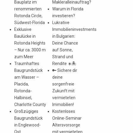
Bauplatz im
Makleralleinauftrag?
renommierten
Warum in Florida
Rotonda Circle,
investieren?
Südwest-Florida
Lukrative
Exklusive
Immobilieninvestments
Baulücke in
in Bulgarien:
Rotonda Heights
Deine Chance
– Nur ca. 3000 m
auf Sonne,
zum Meer
Strand und
Traumhaftes
Rendite ☀️🏝️
Baugrundstück
🔑 Sichere dir
am Wasser –
deine
Placida,
sorgenfreie
Rotonda-
Zukunft mit
Halbinsel,
vermieteten
Charlotte County
Immobilien!
Großzügiges
Kostenloses
Baugrundstück
Online-Seminar
in Englewood-
Altersvorsorge
Ost
mit vermieteten