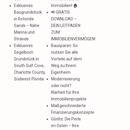
Exklusives
Immobilien! 🏠
Baugrundstück
📢 GRATIS
in Rotonda
DOWNLOAD –
Sands – Nähe
DEIN LEITFADEN
Marina und
ZUM
Strände
IMMOBILIENVERMÖGEN!
Exklusives
Bausparen: So
Segelboot-
nutzen Sie alle
Grundstück in
Vorteile auf dem
South Gulf Cove,
Weg zu Ihrem
Charlotte County,
Eigenheim
Südwest-Florida
Modernisierung
oder nicht?
Klarheit für Ihre
Immobilienprojekte
Maßgeschneiderte
Finanzierungskonzepte
Görlitz: Die Perle
im Osten – Ihre