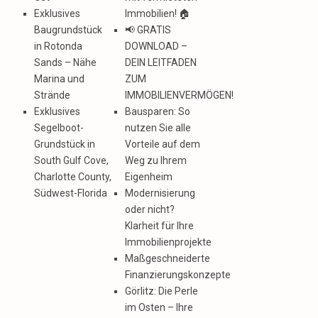
Exklusives
Immobilien! 🏠
Baugrundstück
📢 GRATIS
in Rotonda
DOWNLOAD –
Sands – Nähe
DEIN LEITFADEN
Marina und
ZUM
Strände
IMMOBILIENVERMÖGEN!
Exklusives
Bausparen: So
Segelboot-
nutzen Sie alle
Grundstück in
Vorteile auf dem
South Gulf Cove,
Weg zu Ihrem
Charlotte County,
Eigenheim
Südwest-Florida
Modernisierung
oder nicht?
Klarheit für Ihre
Immobilienprojekte
Maßgeschneiderte
Finanzierungskonzepte
Görlitz: Die Perle
im Osten – Ihre