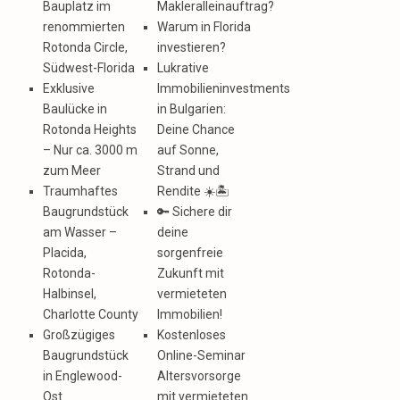
Bauplatz im
Makleralleinauftrag?
renommierten
Warum in Florida
Rotonda Circle,
investieren?
Südwest-Florida
Lukrative
Exklusive
Immobilieninvestments
Baulücke in
in Bulgarien:
Rotonda Heights
Deine Chance
– Nur ca. 3000 m
auf Sonne,
zum Meer
Strand und
Traumhaftes
Rendite ☀️🏝️
Baugrundstück
🔑 Sichere dir
am Wasser –
deine
Placida,
sorgenfreie
Rotonda-
Zukunft mit
Halbinsel,
vermieteten
Charlotte County
Immobilien!
Großzügiges
Kostenloses
Baugrundstück
Online-Seminar
in Englewood-
Altersvorsorge
Ost
mit vermieteten