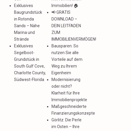
Exklusives
Immobilien! 🏠
Baugrundstück
📢 GRATIS
in Rotonda
DOWNLOAD –
Sands – Nähe
DEIN LEITFADEN
Marina und
ZUM
Strände
IMMOBILIENVERMÖGEN!
Exklusives
Bausparen: So
Segelboot-
nutzen Sie alle
Grundstück in
Vorteile auf dem
South Gulf Cove,
Weg zu Ihrem
Charlotte County,
Eigenheim
Südwest-Florida
Modernisierung
oder nicht?
Klarheit für Ihre
Immobilienprojekte
Maßgeschneiderte
Finanzierungskonzepte
Görlitz: Die Perle
im Osten – Ihre