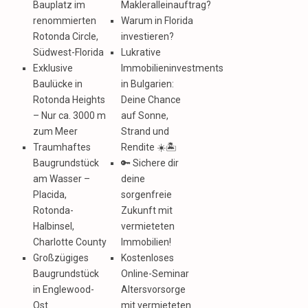
Bauplatz im
Makleralleinauftrag?
renommierten
Warum in Florida
Rotonda Circle,
investieren?
Südwest-Florida
Lukrative
Exklusive
Immobilieninvestments
Baulücke in
in Bulgarien:
Rotonda Heights
Deine Chance
– Nur ca. 3000 m
auf Sonne,
zum Meer
Strand und
Traumhaftes
Rendite ☀️🏝️
Baugrundstück
🔑 Sichere dir
am Wasser –
deine
Placida,
sorgenfreie
Rotonda-
Zukunft mit
Halbinsel,
vermieteten
Charlotte County
Immobilien!
Großzügiges
Kostenloses
Baugrundstück
Online-Seminar
in Englewood-
Altersvorsorge
Ost
mit vermieteten