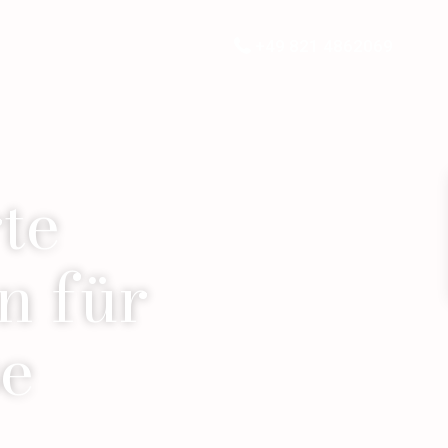
+49 821 4862069
te
n für
se