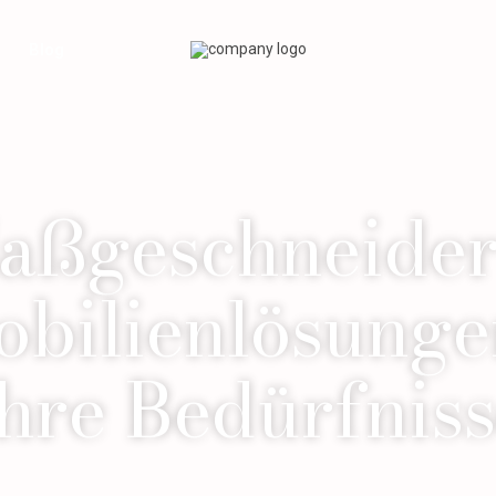
Blog
aßgeschneider
bilienlösunge
hre Bedürfnis