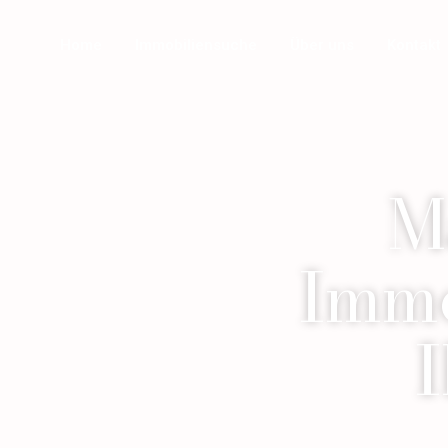
Home
Immobiliensuche
Über uns
Kontakt
M
Immo
I