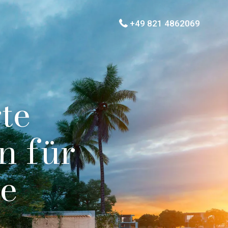
+49 821 4862069
te
n für
se