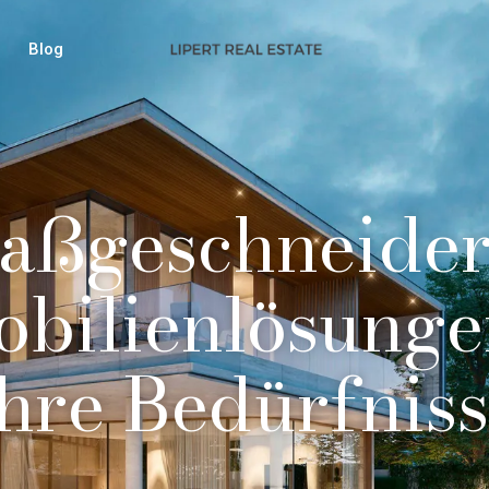
Blog
aßgeschneider
bilienlösunge
hre Bedürfnis