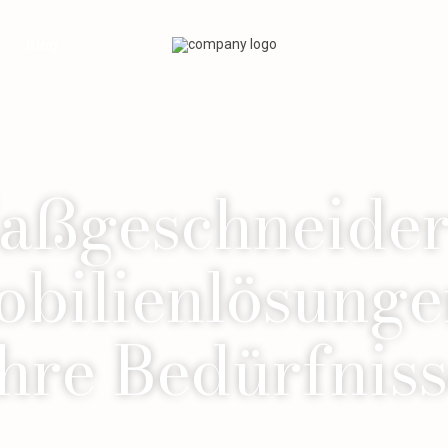
Blog
aßgeschneider
bilienlösunge
hre Bedürfnis