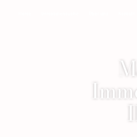
Home
Immobiliensuche
Über uns
Kontakt
M
Immo
I