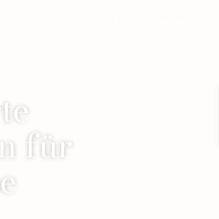
+49 821 4862069
te
n für
se