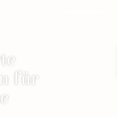
+49 821 4862069
te
n für
se