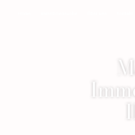
Home
Immobiliensuche
Über uns
Kontakt
M
Immo
I