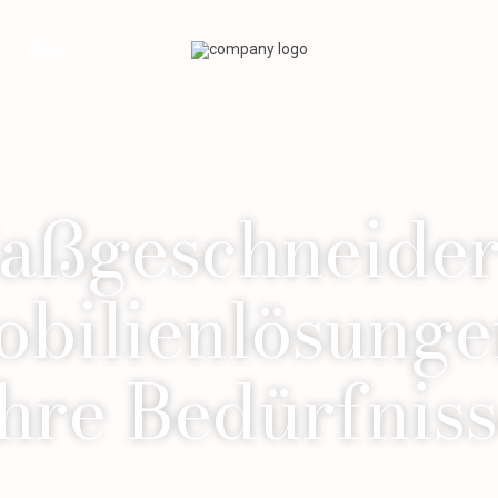
Blog
aßgeschneider
bilienlösunge
hre Bedürfnis