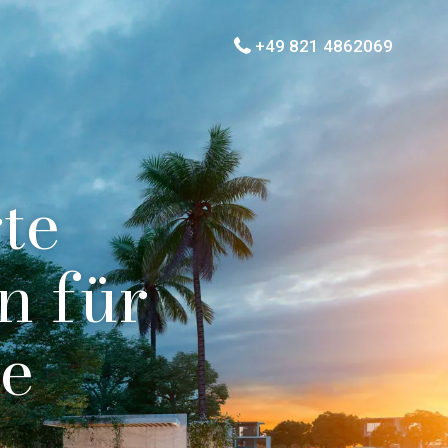
+49 821 4862069
te
n für
se