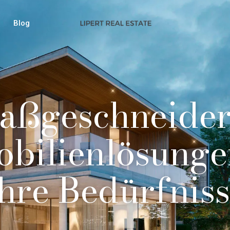
Blog
aßgeschneider
bilienlösunge
hre Bedürfnis