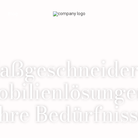
Blog
aßgeschneider
bilienlösunge
hre Bedürfnis