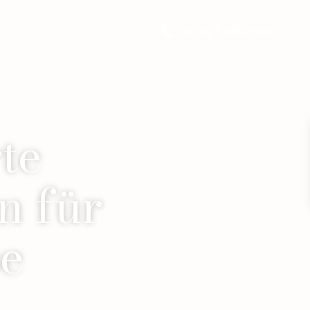
+49 821 4862069
te
n für
se