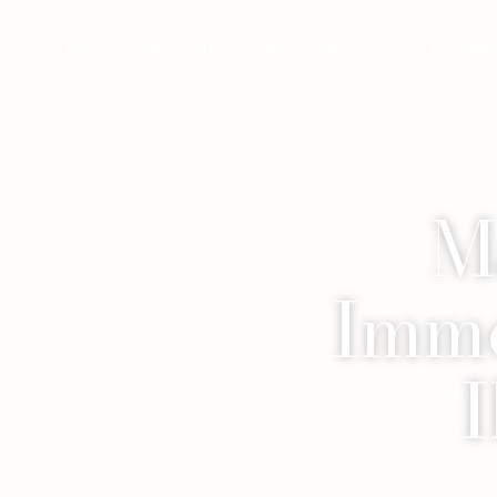
Home
Immobiliensuche
Über uns
Kontakt
M
Immo
I