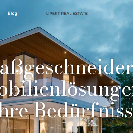
Blog
aßgeschneider
bilienlösunge
hre Bedürfnis