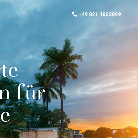
+49 821 4862069
te
n für
se