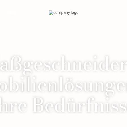
Blog
aßgeschneider
bilienlösunge
hre Bedürfnis