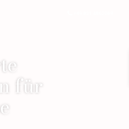
+49 821 4862069
te
n für
se