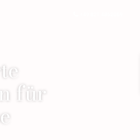
+49 821 4862069
te
n für
se