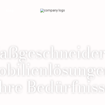
Blog
aßgeschneider
bilienlösunge
hre Bedürfnis