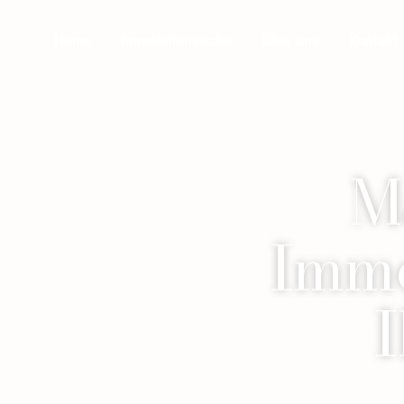
Home
Immobiliensuche
Über uns
Kontakt
M
Immo
I