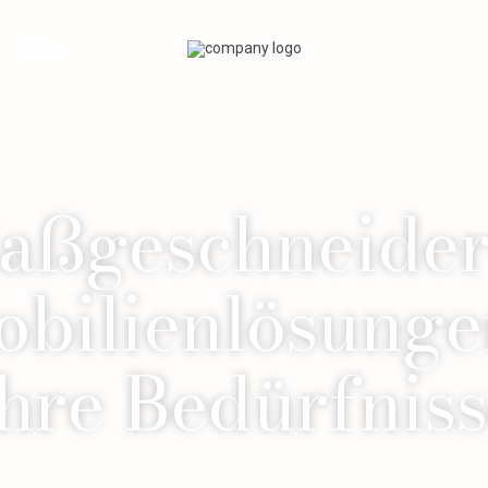
Blog
aßgeschneider
bilienlösunge
hre Bedürfnis