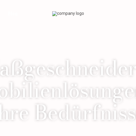
Blog
aßgeschneider
bilienlösunge
hre Bedürfnis