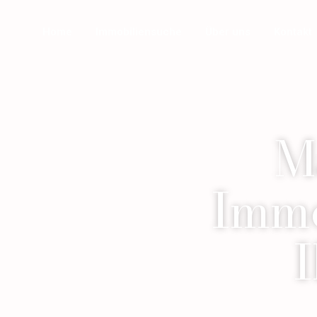
Home
Immobiliensuche
Über uns
Kontakt
M
Immo
I