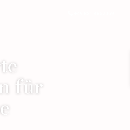
+49 821 4862069
te
n für
se